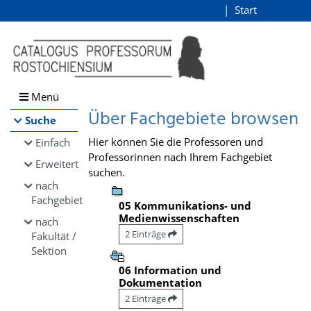
Browsen
Start
Login
direkt zum Inhalt
Menü
Über Fachgebiete browsen
Suche
Hier können Sie die Professoren und
Einfach
Professorinnen nach Ihrem Fachgebiet
Erweitert
suchen.
nach
Fachgebiet
05 Kommunikations- und
Medienwissenschaften
nach
2 Einträge
Fakultät /
Sektion
06 Information und
Dokumentation
2 Einträge