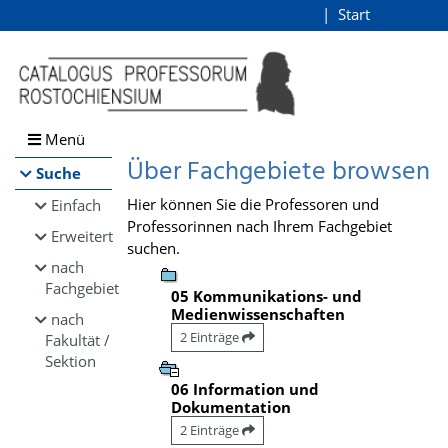
Browsen
Start
Login
direkt zum Inhalt
Menü
Über Fachgebiete browsen
Suche
Hier können Sie die Professoren und
Einfach
Professorinnen nach Ihrem Fachgebiet
Erweitert
suchen.
nach
Fachgebiet
05 Kommunikations- und
Medienwissenschaften
nach
2 Einträge
Fakultät /
Sektion
06 Information und
Dokumentation
2 Einträge