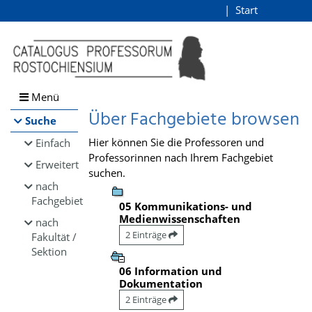
Browsen
Start
Login
direkt zum Inhalt
Menü
Über Fachgebiete browsen
Suche
Hier können Sie die Professoren und
Einfach
Professorinnen nach Ihrem Fachgebiet
Erweitert
suchen.
nach
Fachgebiet
05 Kommunikations- und
Medienwissenschaften
nach
2 Einträge
Fakultät /
Sektion
06 Information und
Dokumentation
2 Einträge