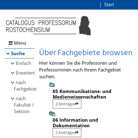
Browsen
Start
Login
direkt zum Inhalt
Menü
Über Fachgebiete browsen
Suche
Hier können Sie die Professoren und
Einfach
Professorinnen nach Ihrem Fachgebiet
Erweitert
suchen.
nach
Fachgebiet
05 Kommunikations- und
Medienwissenschaften
nach
2 Einträge
Fakultät /
Sektion
06 Information und
Dokumentation
2 Einträge