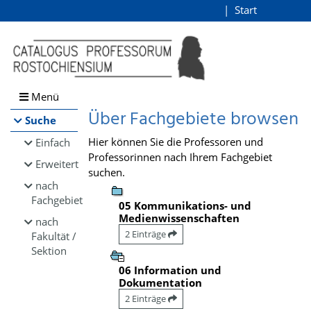
Browsen
Start
Login
direkt zum Inhalt
Menü
Über Fachgebiete browsen
Suche
Hier können Sie die Professoren und
Einfach
Professorinnen nach Ihrem Fachgebiet
Erweitert
suchen.
nach
Fachgebiet
05 Kommunikations- und
Medienwissenschaften
nach
2 Einträge
Fakultät /
Sektion
06 Information und
Dokumentation
2 Einträge