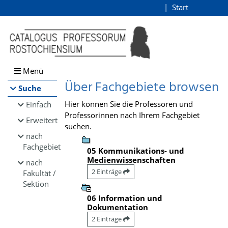
Browsen
Start
Login
direkt zum Inhalt
Menü
Über Fachgebiete browsen
Suche
Hier können Sie die Professoren und
Einfach
Professorinnen nach Ihrem Fachgebiet
Erweitert
suchen.
nach
Fachgebiet
05 Kommunikations- und
Medienwissenschaften
nach
2 Einträge
Fakultät /
Sektion
06 Information und
Dokumentation
2 Einträge