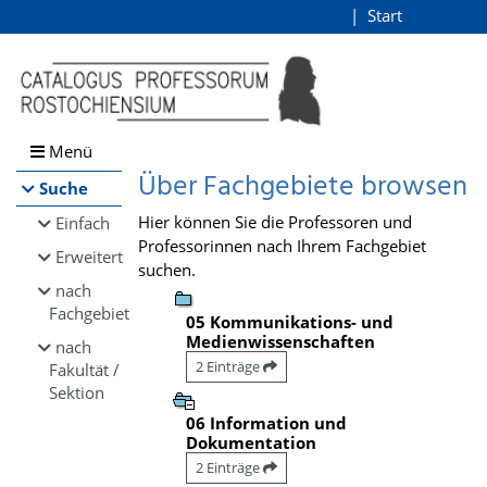
Browsen
Start
Login
direkt zum Inhalt
Menü
Über Fachgebiete browsen
Suche
Hier können Sie die Professoren und
Einfach
Professorinnen nach Ihrem Fachgebiet
Erweitert
suchen.
nach
Fachgebiet
05 Kommunikations- und
Medienwissenschaften
nach
2 Einträge
Fakultät /
Sektion
06 Information und
Dokumentation
2 Einträge