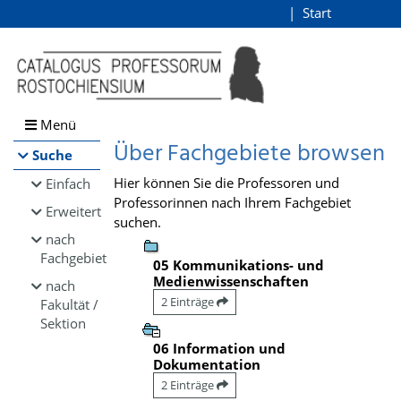
Browsen
Start
Login
direkt zum Inhalt
Menü
Über Fachgebiete browsen
Suche
Hier können Sie die Professoren und
Einfach
Professorinnen nach Ihrem Fachgebiet
Erweitert
suchen.
nach
Fachgebiet
05 Kommunikations- und
Medienwissenschaften
nach
2 Einträge
Fakultät /
Sektion
06 Information und
Dokumentation
2 Einträge