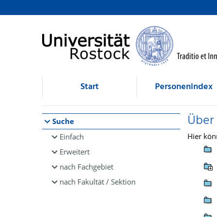
Browsen
direkt zum Inhalt
Start
Personenindex
Über
Suche
Hier kön
Einfach
Erweitert
nach Fachgebiet
nach Fakultät / Sektion