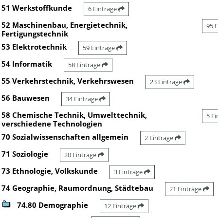
51 Werkstoffkunde
6 Einträge
52 Maschinenbau, Energietechnik,
95 
Fertigungstechnik
53 Elektrotechnik
59 Einträge
54 Informatik
58 Einträge
55 Verkehrstechnik, Verkehrswesen
23 Einträge
56 Bauwesen
34 Einträge
58 Chemische Technik, Umwelttechnik,
5 E
verschiedene Technologien
70 Sozialwissenschaften allgemein
2 Einträge
71 Soziologie
20 Einträge
73 Ethnologie, Volkskunde
3 Einträge
74 Geographie, Raumordnung, Städtebau
21 Einträge
74.80 Demographie
12 Einträge