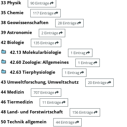
33 Physik
90 Einträge
35 Chemie
117 Einträge
38 Geowissenschaften
28 Einträge
39 Astronomie
2 Einträge
42 Biologie
135 Einträge
42.13 Molekularbiologie
1 Eintrag
42.60 Zoologie: Allgemeines
1 Eintrag
42.63 Tierphysiologie
1 Eintrag
43 Umweltforschung, Umweltschutz
20 Einträge
44 Medizin
707 Einträge
46 Tiermedizin
11 Einträge
48 Land- und Forstwirtschaft
156 Einträge
50 Technik allgemein
44 Einträge