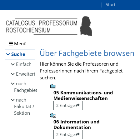
Browsen
Start
Login
direkt zum Inhalt
Menü
Über Fachgebiete browsen
Suche
Hier können Sie die Professoren und
Einfach
Professorinnen nach Ihrem Fachgebiet
Erweitert
suchen.
nach
Fachgebiet
05 Kommunikations- und
Medienwissenschaften
nach
2 Einträge
Fakultät /
Sektion
06 Information und
Dokumentation
2 Einträge