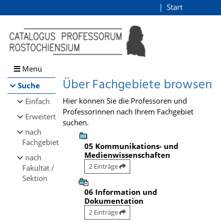
Browsen
Start
Login
direkt zum Inhalt
Menü
Über Fachgebiete browsen
Suche
Hier können Sie die Professoren und
Einfach
Professorinnen nach Ihrem Fachgebiet
Erweitert
suchen.
nach
Fachgebiet
05 Kommunikations- und
Medienwissenschaften
nach
2 Einträge
Fakultät /
Sektion
06 Information und
Dokumentation
2 Einträge