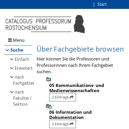
Browsen
Start
Login
direkt zum Inhalt
Menü
Über Fachgebiete browsen
Suche
Hier können Sie die Professoren und
Einfach
Professorinnen nach Ihrem Fachgebiet
Erweitert
suchen.
nach
Fachgebiet
05 Kommunikations- und
Medienwissenschaften
nach
2 Einträge
Fakultät /
Sektion
06 Information und
Dokumentation
2 Einträge