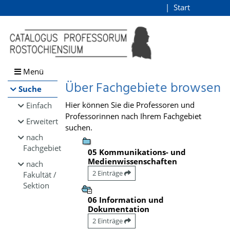
Browsen
Start
Login
direkt zum Inhalt
Menü
Über Fachgebiete browsen
Suche
Hier können Sie die Professoren und
Einfach
Professorinnen nach Ihrem Fachgebiet
Erweitert
suchen.
nach
Fachgebiet
05 Kommunikations- und
Medienwissenschaften
nach
2 Einträge
Fakultät /
Sektion
06 Information und
Dokumentation
2 Einträge