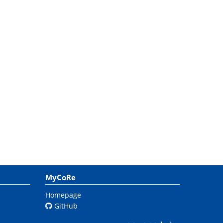
MyCoRe
Homepage
GitHub