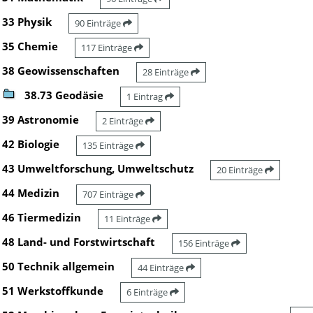
33 Physik
90 Einträge
35 Chemie
117 Einträge
38 Geowissenschaften
28 Einträge
38.73 Geodäsie
1 Eintrag
39 Astronomie
2 Einträge
42 Biologie
135 Einträge
43 Umweltforschung, Umweltschutz
20 Einträge
44 Medizin
707 Einträge
46 Tiermedizin
11 Einträge
48 Land- und Forstwirtschaft
156 Einträge
50 Technik allgemein
44 Einträge
51 Werkstoffkunde
6 Einträge