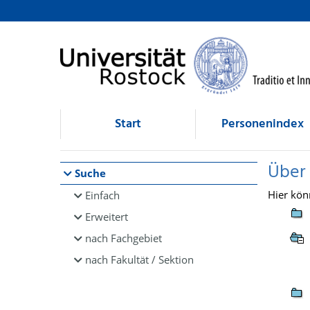
Browsen
direkt zum Inhalt
Start
Personenindex
Über
Suche
Hier kön
Einfach
Erweitert
nach Fachgebiet
nach Fakultät / Sektion