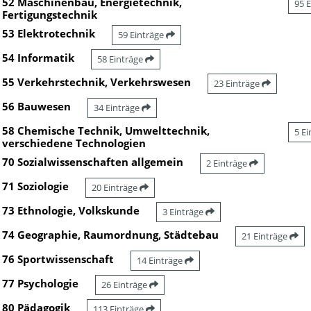
52 Maschinenbau, Energietechnik,
95 
Fertigungstechnik
53 Elektrotechnik
59 Einträge
54 Informatik
58 Einträge
55 Verkehrstechnik, Verkehrswesen
23 Einträge
56 Bauwesen
34 Einträge
58 Chemische Technik, Umwelttechnik,
5 E
verschiedene Technologien
70 Sozialwissenschaften allgemein
2 Einträge
71 Soziologie
20 Einträge
73 Ethnologie, Volkskunde
3 Einträge
74 Geographie, Raumordnung, Städtebau
21 Einträge
76 Sportwissenschaft
14 Einträge
77 Psychologie
26 Einträge
80 Pädagogik
113 Einträge