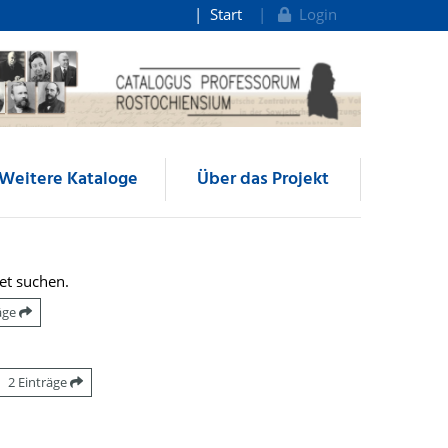
Start
Login
Weitere Kataloge
Über das Projekt
et suchen.
räge
2 Einträge