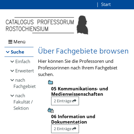
Browsen
Start
Login
direkt zum Inhalt
Menü
Über Fachgebiete browsen
Suche
Hier können Sie die Professoren und
Einfach
Professorinnen nach Ihrem Fachgebiet
Erweitert
suchen.
nach
Fachgebiet
05 Kommunikations- und
Medienwissenschaften
nach
2 Einträge
Fakultät /
Sektion
06 Information und
Dokumentation
2 Einträge