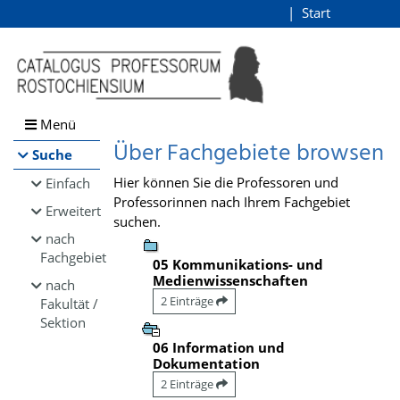
Browsen
Start
Login
direkt zum Inhalt
Menü
Über Fachgebiete browsen
Suche
Hier können Sie die Professoren und
Einfach
Professorinnen nach Ihrem Fachgebiet
Erweitert
suchen.
nach
Fachgebiet
05 Kommunikations- und
Medienwissenschaften
nach
2 Einträge
Fakultät /
Sektion
06 Information und
Dokumentation
2 Einträge