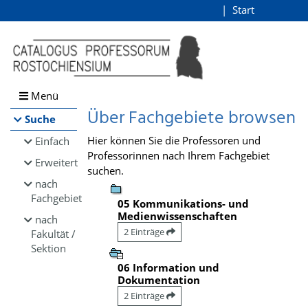
Browsen
Start
Login
direkt zum Inhalt
Menü
Über Fachgebiete browsen
Suche
Hier können Sie die Professoren und
Einfach
Professorinnen nach Ihrem Fachgebiet
Erweitert
suchen.
nach
Fachgebiet
05 Kommunikations- und
Medienwissenschaften
nach
2 Einträge
Fakultät /
Sektion
06 Information und
Dokumentation
2 Einträge