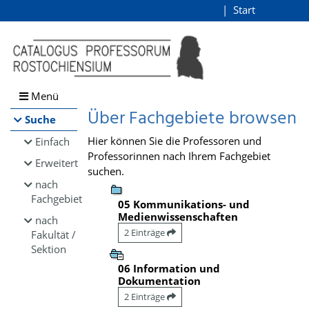
Browsen
Start
Login
direkt zum Inhalt
Menü
Über Fachgebiete browsen
Suche
Hier können Sie die Professoren und
Einfach
Professorinnen nach Ihrem Fachgebiet
Erweitert
suchen.
nach
Fachgebiet
05 Kommunikations- und
Medienwissenschaften
nach
2 Einträge
Fakultät /
Sektion
06 Information und
Dokumentation
2 Einträge