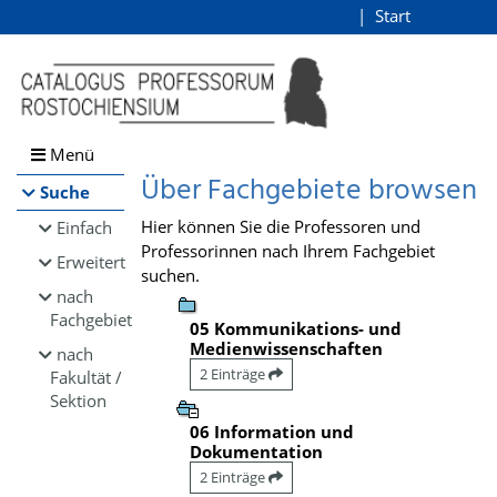
Browsen
Start
Login
direkt zum Inhalt
Menü
Über Fachgebiete browsen
Suche
Hier können Sie die Professoren und
Einfach
Professorinnen nach Ihrem Fachgebiet
Erweitert
suchen.
nach
Fachgebiet
05 Kommunikations- und
Medienwissenschaften
nach
2 Einträge
Fakultät /
Sektion
06 Information und
Dokumentation
2 Einträge