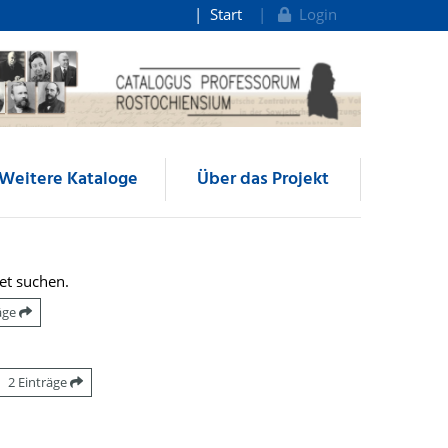
Start
Login
Weitere Kataloge
Über das Projekt
et suchen.
räge
2 Einträge