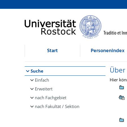
Browsen
direkt zum Inhalt
Start
Personenindex
Über
Suche
Hier kön
Einfach
Erweitert
nach Fachgebiet
nach Fakultät / Sektion