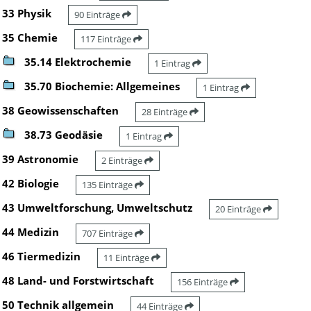
33 Physik
90 Einträge
35 Chemie
117 Einträge
35.14 Elektrochemie
1 Eintrag
35.70 Biochemie: Allgemeines
1 Eintrag
38 Geowissenschaften
28 Einträge
38.73 Geodäsie
1 Eintrag
39 Astronomie
2 Einträge
42 Biologie
135 Einträge
43 Umweltforschung, Umweltschutz
20 Einträge
44 Medizin
707 Einträge
46 Tiermedizin
11 Einträge
48 Land- und Forstwirtschaft
156 Einträge
50 Technik allgemein
44 Einträge