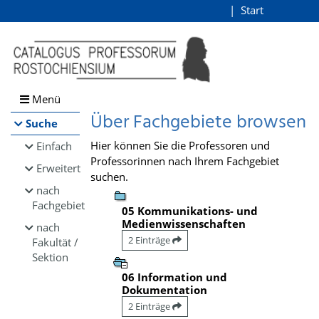
Browsen
Start
Login
direkt zum Inhalt
Menü
Über Fachgebiete browsen
Suche
Hier können Sie die Professoren und
Einfach
Professorinnen nach Ihrem Fachgebiet
Erweitert
suchen.
nach
Fachgebiet
05 Kommunikations- und
Medienwissenschaften
nach
2 Einträge
Fakultät /
Sektion
06 Information und
Dokumentation
2 Einträge