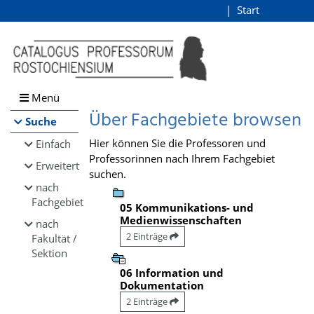
Browsen
Start
Login
direkt zum Inhalt
Menü
Über Fachgebiete browsen
Suche
Hier können Sie die Professoren und
Einfach
Professorinnen nach Ihrem Fachgebiet
Erweitert
suchen.
nach
Fachgebiet
05 Kommunikations- und
Medienwissenschaften
nach
2 Einträge
Fakultät /
Sektion
06 Information und
Dokumentation
2 Einträge