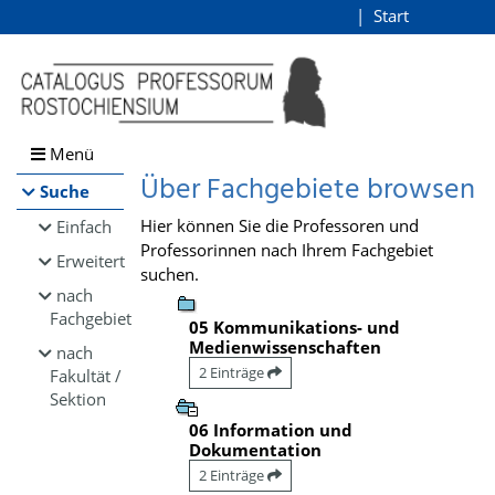
Browsen
Start
Login
direkt zum Inhalt
Menü
Über Fachgebiete browsen
Suche
Hier können Sie die Professoren und
Einfach
Professorinnen nach Ihrem Fachgebiet
Erweitert
suchen.
nach
Fachgebiet
05 Kommunikations- und
Medienwissenschaften
nach
2 Einträge
Fakultät /
Sektion
06 Information und
Dokumentation
2 Einträge