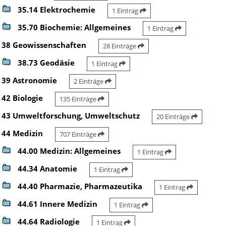
35.14 Elektrochemie
1 Eintrag
35.70 Biochemie: Allgemeines
1 Eintrag
38 Geowissenschaften
28 Einträge
38.73 Geodäsie
1 Eintrag
39 Astronomie
2 Einträge
42 Biologie
135 Einträge
43 Umweltforschung, Umweltschutz
20 Einträge
44 Medizin
707 Einträge
44.00 Medizin: Allgemeines
1 Eintrag
44.34 Anatomie
1 Eintrag
44.40 Pharmazie, Pharmazeutika
1 Eintrag
44.61 Innere Medizin
1 Eintrag
44.64 Radiologie
1 Eintrag