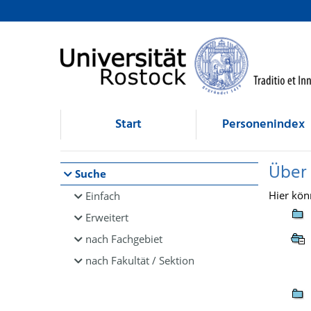
Browsen
direkt zum Inhalt
Start
Personenindex
Über
Suche
Hier kön
Einfach
Erweitert
nach Fachgebiet
nach Fakultät / Sektion