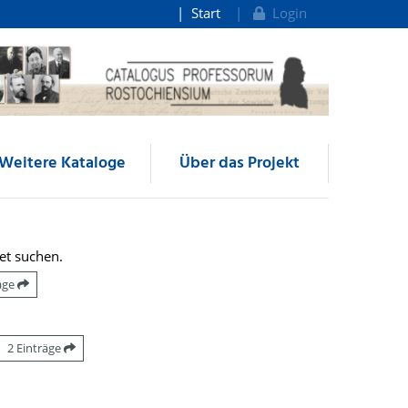
Start
Login
Weitere Kataloge
Über das Projekt
et suchen.
räge
2 Einträge