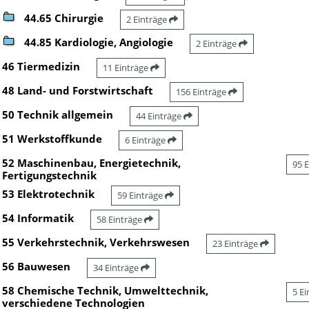
44.65 Chirurgie
2 Einträge
44.85 Kardiologie, Angiologie
2 Einträge
46 Tiermedizin
11 Einträge
48 Land- und Forstwirtschaft
156 Einträge
50 Technik allgemein
44 Einträge
51 Werkstoffkunde
6 Einträge
52 Maschinenbau, Energietechnik,
95 
Fertigungstechnik
53 Elektrotechnik
59 Einträge
54 Informatik
58 Einträge
55 Verkehrstechnik, Verkehrswesen
23 Einträge
56 Bauwesen
34 Einträge
58 Chemische Technik, Umwelttechnik,
5 E
verschiedene Technologien