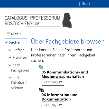
Browsen
Start
Login
direkt zum Inhalt
Menü
Über Fachgebiete browsen
Suche
Hier können Sie die Professoren und
Einfach
Professorinnen nach Ihrem Fachgebiet
Erweitert
suchen.
nach
Fachgebiet
05 Kommunikations- und
Medienwissenschaften
nach
2 Einträge
Fakultät /
Sektion
06 Information und
Dokumentation
2 Einträge