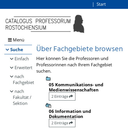
Browsen
Start
Login
direkt zum Inhalt
Menü
Über Fachgebiete browsen
Suche
Hier können Sie die Professoren und
Einfach
Professorinnen nach Ihrem Fachgebiet
Erweitert
suchen.
nach
Fachgebiet
05 Kommunikations- und
Medienwissenschaften
nach
2 Einträge
Fakultät /
Sektion
06 Information und
Dokumentation
2 Einträge