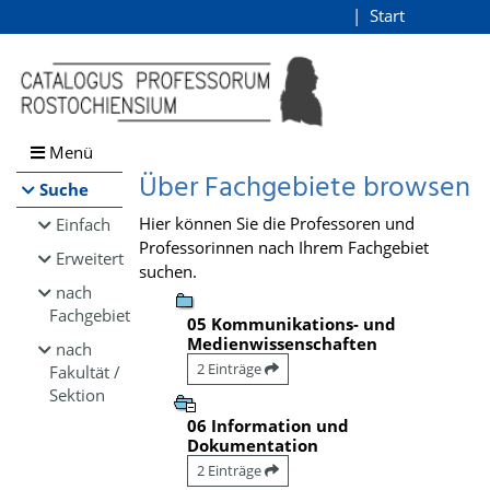
Browsen
Start
Login
direkt zum Inhalt
Menü
Über Fachgebiete browsen
Suche
Hier können Sie die Professoren und
Einfach
Professorinnen nach Ihrem Fachgebiet
Erweitert
suchen.
nach
Fachgebiet
05 Kommunikations- und
Medienwissenschaften
nach
2 Einträge
Fakultät /
Sektion
06 Information und
Dokumentation
2 Einträge