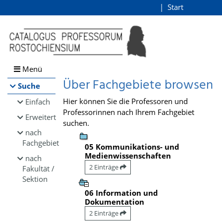
Browsen
Start
Login
direkt zum Inhalt
Menü
Über Fachgebiete browsen
Suche
Hier können Sie die Professoren und
Einfach
Professorinnen nach Ihrem Fachgebiet
Erweitert
suchen.
nach
Fachgebiet
05 Kommunikations- und
Medienwissenschaften
nach
2 Einträge
Fakultät /
Sektion
06 Information und
Dokumentation
2 Einträge