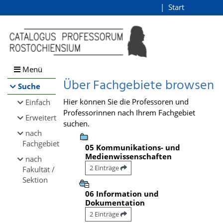
Browsen
Start
Login
direkt zum Inhalt
Menü
Über Fachgebiete browsen
Suche
Hier können Sie die Professoren und
Einfach
Professorinnen nach Ihrem Fachgebiet
Erweitert
suchen.
nach
Fachgebiet
05 Kommunikations- und
Medienwissenschaften
nach
2 Einträge
Fakultät /
Sektion
06 Information und
Dokumentation
2 Einträge