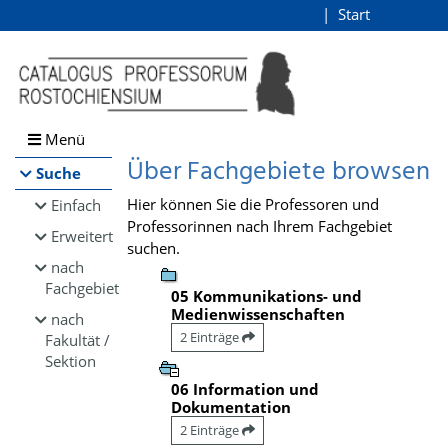
Browsen
Start
Login
direkt zum Inhalt
Menü
Über Fachgebiete browsen
Suche
Hier können Sie die Professoren und
Einfach
Professorinnen nach Ihrem Fachgebiet
Erweitert
suchen.
nach
Fachgebiet
05 Kommunikations- und
Medienwissenschaften
nach
2 Einträge
Fakultät /
Sektion
06 Information und
Dokumentation
2 Einträge