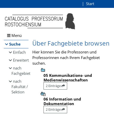
Browsen
Start
Login
direkt zum Inhalt
Menü
Über Fachgebiete browsen
Suche
Hier können Sie die Professoren und
Einfach
Professorinnen nach Ihrem Fachgebiet
Erweitert
suchen.
nach
Fachgebiet
05 Kommunikations- und
Medienwissenschaften
nach
2 Einträge
Fakultät /
Sektion
06 Information und
Dokumentation
2 Einträge