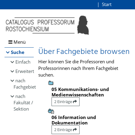
Browsen
Start
Login
direkt zum Inhalt
Menü
Über Fachgebiete browsen
Suche
Hier können Sie die Professoren und
Einfach
Professorinnen nach Ihrem Fachgebiet
Erweitert
suchen.
nach
Fachgebiet
05 Kommunikations- und
Medienwissenschaften
nach
2 Einträge
Fakultät /
Sektion
06 Information und
Dokumentation
2 Einträge