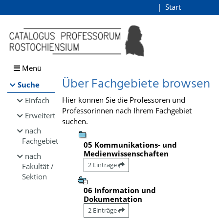
Browsen
Start
Login
direkt zum Inhalt
Menü
Über Fachgebiete browsen
Suche
Hier können Sie die Professoren und
Einfach
Professorinnen nach Ihrem Fachgebiet
Erweitert
suchen.
nach
Fachgebiet
05 Kommunikations- und
Medienwissenschaften
nach
2 Einträge
Fakultät /
Sektion
06 Information und
Dokumentation
2 Einträge