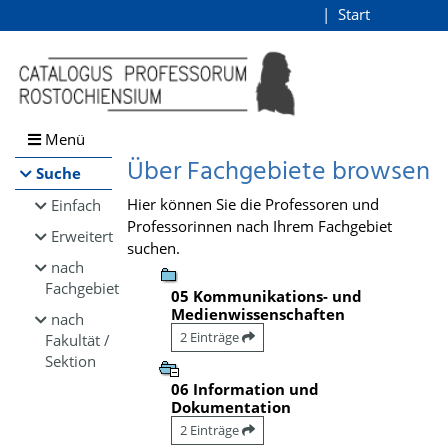
Browsen
Start
Login
direkt zum Inhalt
Menü
Über Fachgebiete browsen
Suche
Hier können Sie die Professoren und
Einfach
Professorinnen nach Ihrem Fachgebiet
Erweitert
suchen.
nach
Fachgebiet
05 Kommunikations- und
Medienwissenschaften
nach
2 Einträge
Fakultät /
Sektion
06 Information und
Dokumentation
2 Einträge