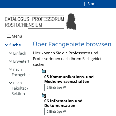
Browsen
Start
Login
direkt zum Inhalt
Menü
Über Fachgebiete browsen
Suche
Hier können Sie die Professoren und
Einfach
Professorinnen nach Ihrem Fachgebiet
Erweitert
suchen.
nach
Fachgebiet
05 Kommunikations- und
Medienwissenschaften
nach
2 Einträge
Fakultät /
Sektion
06 Information und
Dokumentation
2 Einträge