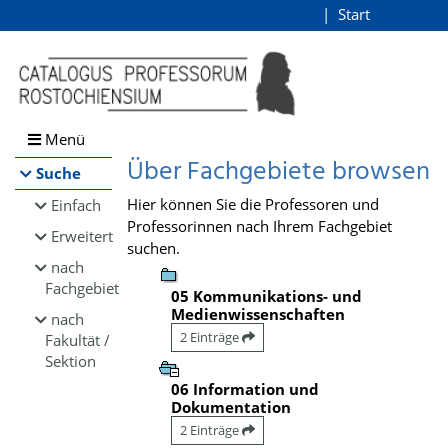
Browsen
Start
Login
direkt zum Inhalt
Menü
Über Fachgebiete browsen
Suche
Hier können Sie die Professoren und
Einfach
Professorinnen nach Ihrem Fachgebiet
Erweitert
suchen.
nach
Fachgebiet
05 Kommunikations- und
Medienwissenschaften
nach
2 Einträge
Fakultät /
Sektion
06 Information und
Dokumentation
2 Einträge