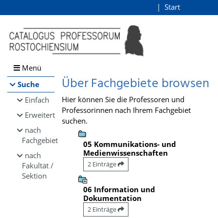
Browsen
Start
Login
direkt zum Inhalt
Menü
Über Fachgebiete browsen
Suche
Hier können Sie die Professoren und
Einfach
Professorinnen nach Ihrem Fachgebiet
Erweitert
suchen.
nach
Fachgebiet
05 Kommunikations- und
Medienwissenschaften
nach
2 Einträge
Fakultät /
Sektion
06 Information und
Dokumentation
2 Einträge