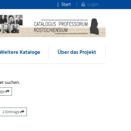
Start
Login
Weitere Kataloge
Über das Projekt
et suchen.
räge
2 Einträge