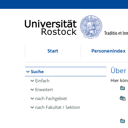
Browsen
direkt zum Inhalt
Start
Personenindex
Über
Suche
Hier kön
Einfach
Erweitert
nach Fachgebiet
nach Fakultät / Sektion