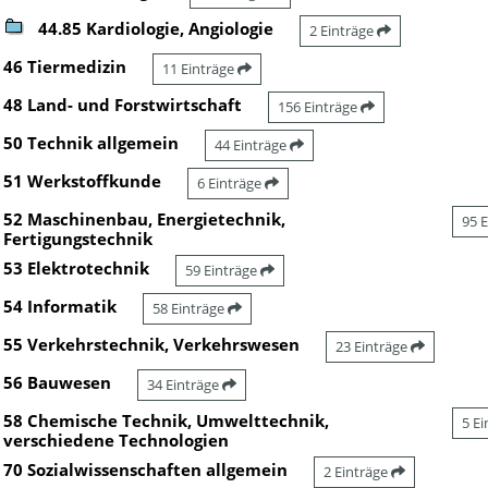
44.85 Kardiologie, Angiologie
2 Einträge
46 Tiermedizin
11 Einträge
48 Land- und Forstwirtschaft
156 Einträge
50 Technik allgemein
44 Einträge
51 Werkstoffkunde
6 Einträge
52 Maschinenbau, Energietechnik,
95 
Fertigungstechnik
53 Elektrotechnik
59 Einträge
54 Informatik
58 Einträge
55 Verkehrstechnik, Verkehrswesen
23 Einträge
56 Bauwesen
34 Einträge
58 Chemische Technik, Umwelttechnik,
5 E
verschiedene Technologien
70 Sozialwissenschaften allgemein
2 Einträge