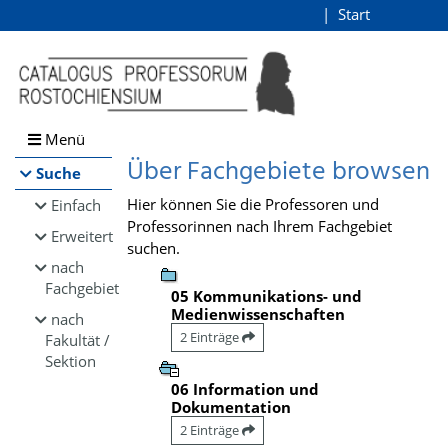
Browsen
Start
Login
direkt zum Inhalt
Menü
Über Fachgebiete browsen
Suche
Hier können Sie die Professoren und
Einfach
Professorinnen nach Ihrem Fachgebiet
Erweitert
suchen.
nach
Fachgebiet
05 Kommunikations- und
Medienwissenschaften
nach
2 Einträge
Fakultät /
Sektion
06 Information und
Dokumentation
2 Einträge