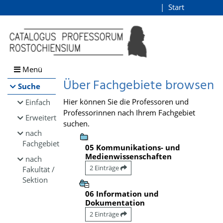
Browsen
Start
Login
direkt zum Inhalt
Menü
Über Fachgebiete browsen
Suche
Hier können Sie die Professoren und
Einfach
Professorinnen nach Ihrem Fachgebiet
Erweitert
suchen.
nach
Fachgebiet
05 Kommunikations- und
Medienwissenschaften
nach
2 Einträge
Fakultät /
Sektion
06 Information und
Dokumentation
2 Einträge