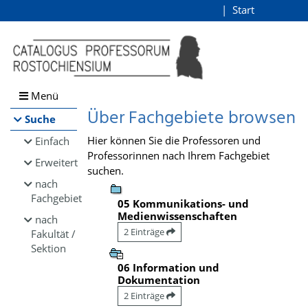
Browsen
Start
Login
direkt zum Inhalt
Menü
Über Fachgebiete browsen
Suche
Hier können Sie die Professoren und
Einfach
Professorinnen nach Ihrem Fachgebiet
Erweitert
suchen.
nach
Fachgebiet
05 Kommunikations- und
Medienwissenschaften
nach
2 Einträge
Fakultät /
Sektion
06 Information und
Dokumentation
2 Einträge