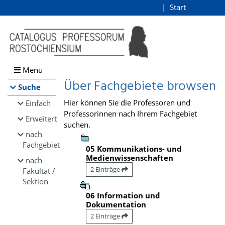
Browsen
Start
Login
direkt zum Inhalt
Menü
Über Fachgebiete browsen
Suche
Hier können Sie die Professoren und
Einfach
Professorinnen nach Ihrem Fachgebiet
Erweitert
suchen.
nach
Fachgebiet
05 Kommunikations- und
Medienwissenschaften
nach
2 Einträge
Fakultät /
Sektion
06 Information und
Dokumentation
2 Einträge