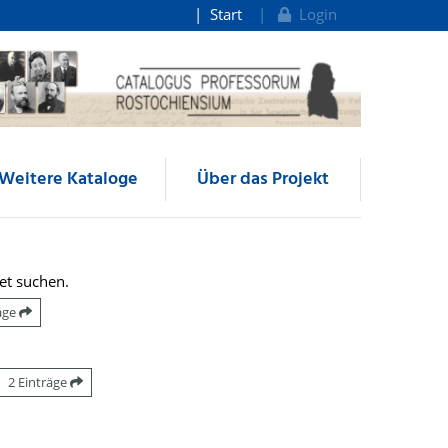
Start
Login
Weitere Kataloge
Über das Projekt
et suchen.
räge
2 Einträge