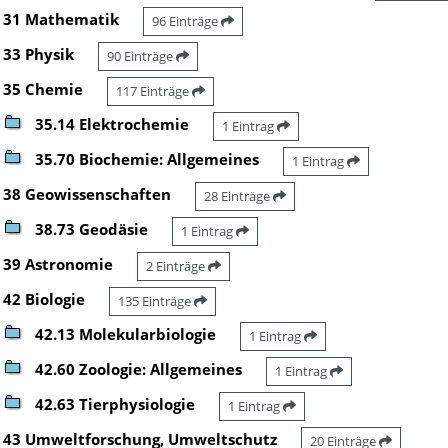
31 Mathematik
96 Einträge
33 Physik
90 Einträge
35 Chemie
117 Einträge
35.14 Elektrochemie
1 Eintrag
35.70 Biochemie: Allgemeines
1 Eintrag
38 Geowissenschaften
28 Einträge
38.73 Geodäsie
1 Eintrag
39 Astronomie
2 Einträge
42 Biologie
135 Einträge
42.13 Molekularbiologie
1 Eintrag
42.60 Zoologie: Allgemeines
1 Eintrag
42.63 Tierphysiologie
1 Eintrag
43 Umweltforschung, Umweltschutz
20 Einträge