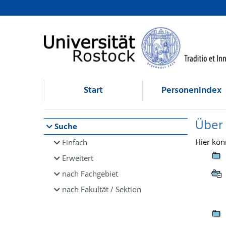
Browsen
direkt zum Inhalt
Start
Personenindex
Über
Suche
Hier kön
Einfach
Erweitert
nach Fachgebiet
nach Fakultät / Sektion