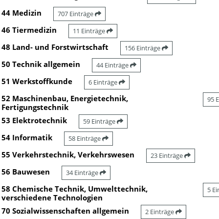
44 Medizin
707 Einträge
46 Tiermedizin
11 Einträge
48 Land- und Forstwirtschaft
156 Einträge
50 Technik allgemein
44 Einträge
51 Werkstoffkunde
6 Einträge
52 Maschinenbau, Energietechnik,
95 
Fertigungstechnik
53 Elektrotechnik
59 Einträge
54 Informatik
58 Einträge
55 Verkehrstechnik, Verkehrswesen
23 Einträge
56 Bauwesen
34 Einträge
58 Chemische Technik, Umwelttechnik,
5 E
verschiedene Technologien
70 Sozialwissenschaften allgemein
2 Einträge