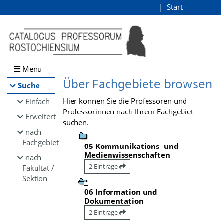
Browsen
Start
Login
direkt zum Inhalt
Menü
Über Fachgebiete browsen
Suche
Hier können Sie die Professoren und
Einfach
Professorinnen nach Ihrem Fachgebiet
Erweitert
suchen.
nach
Fachgebiet
05 Kommunikations- und
Medienwissenschaften
nach
2 Einträge
Fakultät /
Sektion
06 Information und
Dokumentation
2 Einträge