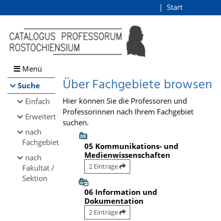
Browsen
Start
Login
direkt zum Inhalt
Menü
Über Fachgebiete browsen
Suche
Hier können Sie die Professoren und
Einfach
Professorinnen nach Ihrem Fachgebiet
Erweitert
suchen.
nach
Fachgebiet
05 Kommunikations- und
Medienwissenschaften
nach
2 Einträge
Fakultät /
Sektion
06 Information und
Dokumentation
2 Einträge