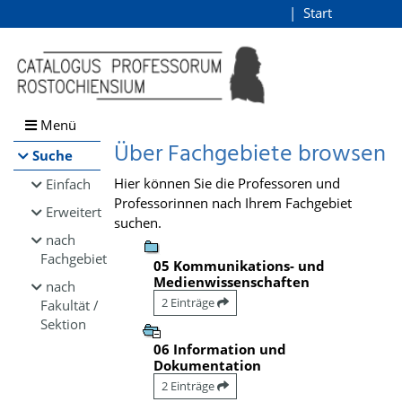
Browsen
Start
Login
direkt zum Inhalt
Menü
Über Fachgebiete browsen
Suche
Hier können Sie die Professoren und
Einfach
Professorinnen nach Ihrem Fachgebiet
Erweitert
suchen.
nach
Fachgebiet
05 Kommunikations- und
Medienwissenschaften
nach
2 Einträge
Fakultät /
Sektion
06 Information und
Dokumentation
2 Einträge