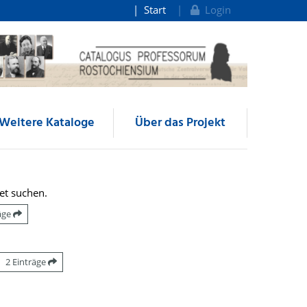
Start
Login
Weitere Kataloge
Über das Projekt
et suchen.
räge
2 Einträge