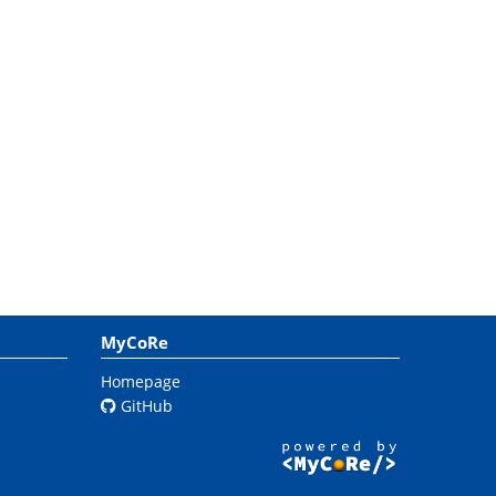
MyCoRe
Homepage
GitHub