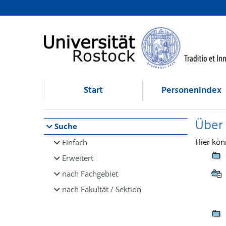
Browsen
direkt zum Inhalt
Start
Personenindex
Über
Suche
Hier kön
Einfach
Erweitert
nach Fachgebiet
nach Fakultät / Sektion