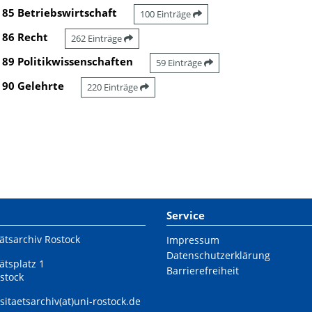
85 Betriebswirtschaft
100 Einträge
86 Recht
262 Einträge
89 Politikwissenschaften
59 Einträge
90 Gelehrte
220 Einträge
Service
ätsarchiv Rostock
Impressum
Datenschutzerklärung
ätsplatz 1
Barrierefreiheit
stock
sitaetsarchiv(at)uni-rostock.de