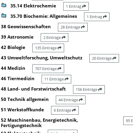
35.14 Elektrochemie
1 Eintrag
35.70 Biochemie: Allgemeines
1 Eintrag
38 Geowissenschaften
28 Einträge
39 Astronomie
2 Einträge
42 Biologie
135 Einträge
43 Umweltforschung, Umweltschutz
20 Einträge
44 Medizin
707 Einträge
46 Tiermedizin
11 Einträge
48 Land- und Forstwirtschaft
156 Einträge
50 Technik allgemein
44 Einträge
51 Werkstoffkunde
6 Einträge
52 Maschinenbau, Energietechnik,
95 
Fertigungstechnik