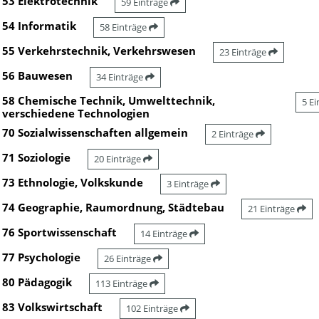
53 Elektrotechnik
59 Einträge
54 Informatik
58 Einträge
55 Verkehrstechnik, Verkehrswesen
23 Einträge
56 Bauwesen
34 Einträge
58 Chemische Technik, Umwelttechnik,
5 E
verschiedene Technologien
70 Sozialwissenschaften allgemein
2 Einträge
71 Soziologie
20 Einträge
73 Ethnologie, Volkskunde
3 Einträge
74 Geographie, Raumordnung, Städtebau
21 Einträge
76 Sportwissenschaft
14 Einträge
77 Psychologie
26 Einträge
80 Pädagogik
113 Einträge
83 Volkswirtschaft
102 Einträge