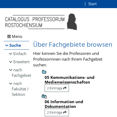
Browsen
Start
Login
direkt zum Inhalt
Menü
Über Fachgebiete browsen
Suche
Hier können Sie die Professoren und
Einfach
Professorinnen nach Ihrem Fachgebiet
Erweitert
suchen.
nach
Fachgebiet
05 Kommunikations- und
Medienwissenschaften
nach
2 Einträge
Fakultät /
Sektion
06 Information und
Dokumentation
2 Einträge