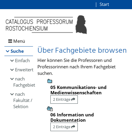
Browsen
Start
Login
direkt zum Inhalt
Menü
Über Fachgebiete browsen
Suche
Hier können Sie die Professoren und
Einfach
Professorinnen nach Ihrem Fachgebiet
Erweitert
suchen.
nach
Fachgebiet
05 Kommunikations- und
Medienwissenschaften
nach
2 Einträge
Fakultät /
Sektion
06 Information und
Dokumentation
2 Einträge