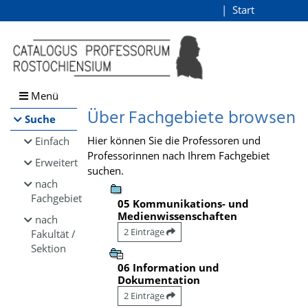
Browsen
Start
Login
direkt zum Inhalt
Menü
Über Fachgebiete browsen
Suche
Hier können Sie die Professoren und
Einfach
Professorinnen nach Ihrem Fachgebiet
Erweitert
suchen.
nach
Fachgebiet
05 Kommunikations- und
Medienwissenschaften
nach
2 Einträge
Fakultät /
Sektion
06 Information und
Dokumentation
2 Einträge